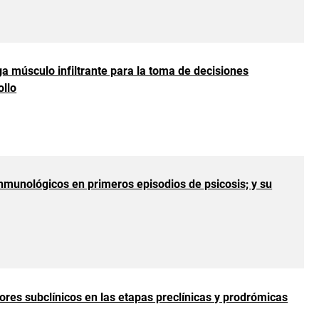
a músculo infiltrante para la toma de decisiones
ollo
nmunológicos en primeros episodios de psicosis; y su
res subclínicos en las etapas preclínicas y prodrómicas