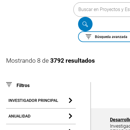
Formulario de búsqueda
Buscar en Proyectos y Estudios Clín
Buscar
Búsqueda avanzada
Mostrando 8 de
3792 resultados
Filtros
Resultad
INVESTIGADOR PRINCIPAL
ANUALIDAD
Desarroll
Investiga