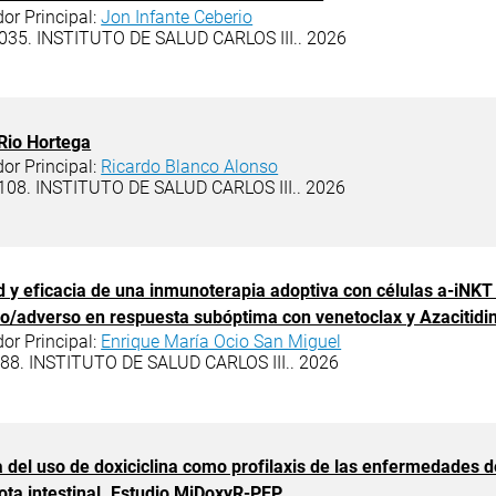
dor Principal:
Jon Infante Ceberio
035. INSTITUTO DE SALUD CARLOS III.. 2026
Rio Hortega
dor Principal:
Ricardo Blanco Alonso
08. INSTITUTO DE SALUD CARLOS III.. 2026
 y eficacia de una inmunoterapia adoptiva con células a-iNK
o/adverso en respuesta subóptima con venetoclax y Azacitidi
dor Principal:
Enrique María Ocio San Miguel
088. INSTITUTO DE SALUD CARLOS III.. 2026
a del uso de doxiciclina como profilaxis de las enfermedades d
ota intestinal. Estudio MiDoxyR-PEP.