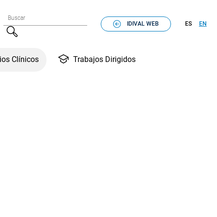
Formulario de búsqueda
Buscar
IDIVAL WEB
ES
EN
Buscar
Trabajos Dirigidos
ios Clínicos