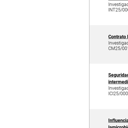
Investiga
INT25/00
Contrato 
Investiga
CM25/001
Seguridad
intermedi
Investiga
ICI25/00
Influenci
lamicrobi