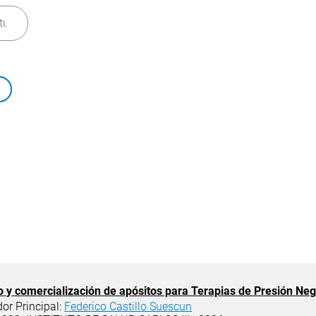
icos
os
o y comercialización de apósitos para Terapias de Presión Neg
dor Principal:
Federico Castillo Suescun