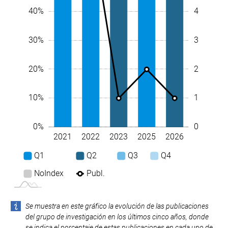
40%
4
30%
3
20%
2
10%
1
0
0%
2021
2022
2023
2025
2026
L
Q1
Q2
Q3
Q4
NoIndex
Publ.
Se muestra en este gráfico la evolución de las publicaciones
del grupo de investigación en los últimos cinco años, donde
se indica el porcentaje de estas publicaciones en cada uno de