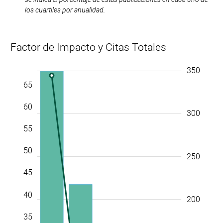
los cuartiles por anualidad.
Factor de Impacto y Citas Totales
-10
70
75
-5
-100
-50
350
400
65
60
300
55
50
250
45
40
200
35
10
100