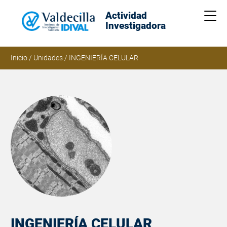
Actividad
Me
Investigadora
Inicio
/
Unidades
/
INGENIERÍA CELULAR
INGENIERÍA CELULAR