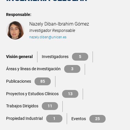
Responsable:
Nazely Diban-Ibrahim Gómez
Investigador Responsable
nazely.diban@unican.es
Visión general
Investigadores
5
Áreas y líneas de investigación
3
Publicaciones
85
Proyectos y Estudios Clínicos
13
Trabajos Dirigidos
11
Propiedad Industrial
1
Eventos
25