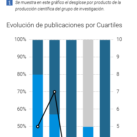
Se muestra en este gráfico el desglose por producto de la
producción científica del grupo de investigación.
Evolución de publicaciones por Cuartiles
-1,0
-0,5
0,5
1,5
2,5
7,5
10%
-20%
-10%
100%
11
10
90%
9
80%
8
70%
7
60%
6
10%
50%
0,5
5