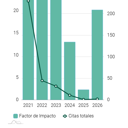
20
10
100
200
15
150
10
100
5
50
0
0
2021
2022
2023
2024
2025
2026
L
Factor de Impacto
Citas totales