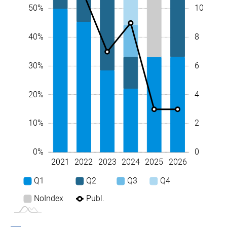
10
10%
50%
10
8
40%
6
30%
4
20%
2
10%
0
0%
2021
2022
2023
2024
2025
2026
L
Q1
Q2
Q3
Q4
NoIndex
Publ.