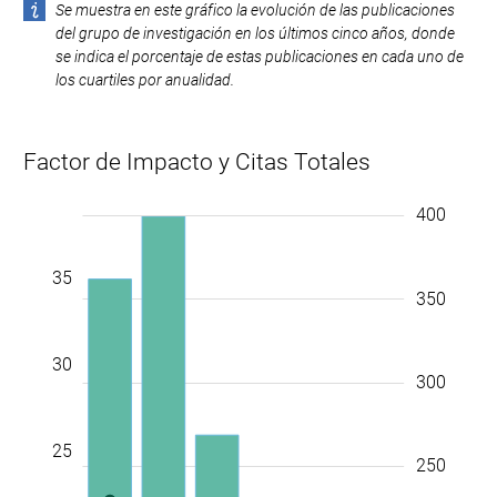
Se muestra en este gráfico la evolución de las publicaciones
del grupo de investigación en los últimos cinco años, donde
se indica el porcentaje de estas publicaciones en cada uno de
los cuartiles por anualidad.
Factor de Impacto y Citas Totales
-10
40
45
-5
-40
-20
20
450
400
-50
-100
35
350
30
300
25
250