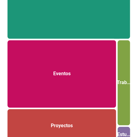
Eventos
Trab…
Proyectos
Estu…
L