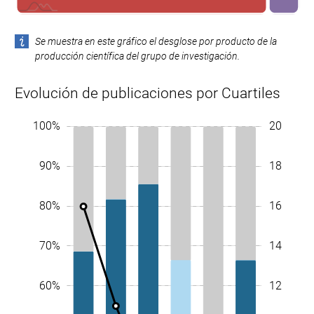
Se muestra en este gráfico el desglose por producto de la
producción científica del grupo de investigación.
Evolución de publicaciones por Cuartiles
-4
-2
20
22
10%
-20%
-10%
100%
18
90%
16
80%
14
70%
12
60%