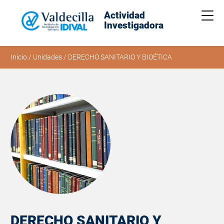
Actividad
Me
Investigadora
Inicio
/
Unidades
/
DERECHO SANITARIO Y BIOÉTICA
DERECHO SANITARIO Y