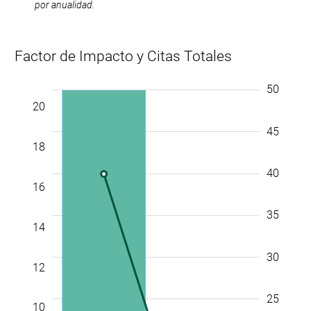
por anualidad.
Factor de Impacto y Citas Totales
22
24
-4
-2
-10
-5
50
55
20
45
18
40
16
35
14
30
12
25
10
10
10