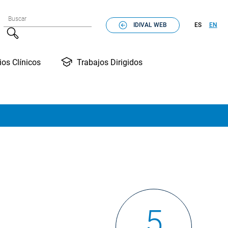
Formulario de búsqueda
Buscar
IDIVAL WEB
ES
EN
Buscar
Trabajos Dirigidos
ios Clínicos
5