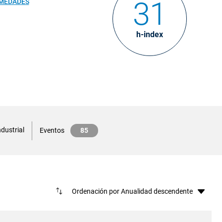
31
RMEDADES
h-index
dustrial
Eventos
85
Ord