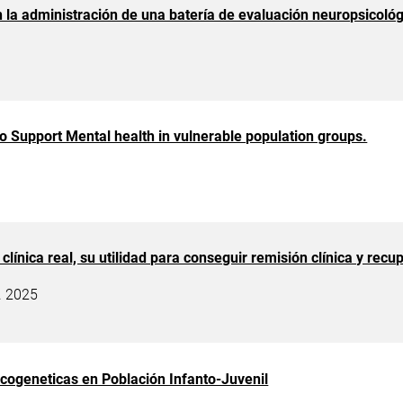
 la administración de una batería de evaluación neuropsicológ
 Support Mental health in vulnerable population groups.
 clínica real, su utilidad para conseguir remisión clínica y re
. 2025
cogeneticas en Población Infanto-Juvenil