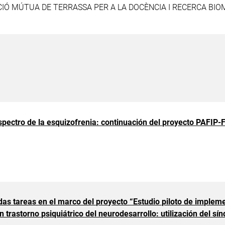
CIÓ MÚTUA DE TERRASSA PER A LA DOCÈNCIA I RECERCA BIOM
spectro de la esquizofrenia: continuación del proyecto PAFIP
as tareas en el marco del proyecto “Estudio piloto de implem
 trastorno psiquiátrico del neurodesarrollo: utilización del sí