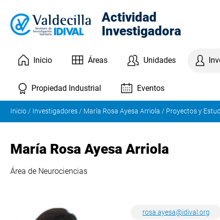
Actividad
Investigadora
Inicio
Áreas
Unidades
Inv
Eventos
Propiedad Industrial
Inicio
/
Investigadores
/
María Rosa Ayesa Arriola
/
Proyectos y Estud
María Rosa Ayesa Arriola
Área de Neurociencias
rosa.ayesa@idival.org