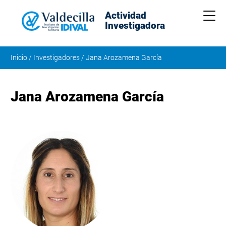
Actividad
Me
Investigadora
Inicio
/
Investigadores
/
Jana Arozamena García
Jana Arozamena García