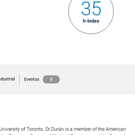
35
h-index
dustrial
Eventos
5