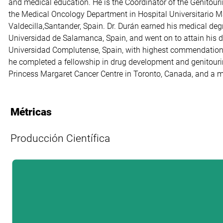
and medical education. He is the Coordinator of the Genitou
Society of Clinical Oncology, the European Society of Medical
the Medical Oncology Department in Hospital Universitario 
Society of Medical Oncology. His major research interests include genitouri
Valdecilla,Santander, Spain. Dr. Durán earned his medical degree in 1997 at the
and anticancer clinical drug development. He has authored numerous publications
Universidad de Salamanca, Spain, and went on to attain his d
covering diverse areas of medical oncology in peer-reviewe
Universidad Complutense, Spain, with highest commendatio
Throughout his career, Dr Durán is recipient of the ASCO F
he completed a fellowship in drug development and genitouri
Novartis Young Canadian Investigator Award, and the Univer
Princess Margaret Cancer Centre in Toronto, Canada, and a ma
Métricas
Producción Científica
L