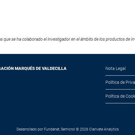
as que se ha colaborado el investigador en el ámbito de los productos de inv
GACIÓN MARQUÉS DE VALDECILLA
Nota Legal
Política de Priv
Política de Cook
Desarrollado por
Fundanet
,
Semicrol
© 2026
Clarivate Analytics