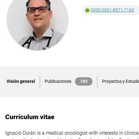
0000-0001-8571-7163
Visión general
Publicaciones
189
Proyectos y Estudio
Currículum vitae
Ignacio Durán is a medical oncologist with interests in clinica
teaching of medicine at the University of Toronto. Dr Durán 