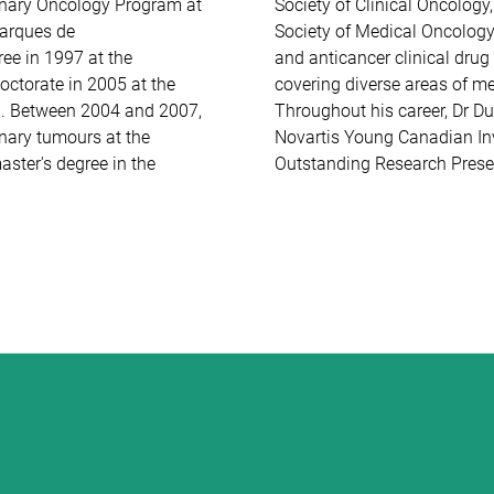
rinary Oncology Program at
 Oncology, and the Spanish
Marques de
nary tumours
octorate in 2005 at the
d scientific journals.
n. Between 2004 and 2007,
oundation Merit Award, the
nary tumours at the
sity Health Network
ster's degree in the
Outstanding Research Prese