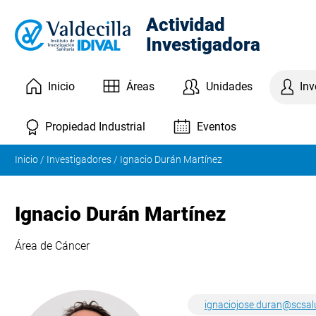
Actividad
Investigadora
Inicio
Áreas
Unidades
Inv
Eventos
Propiedad Industrial
Inicio
/
Investigadores
/
Ignacio Durán Martínez
Ignacio Durán Martínez
Área de Cáncer
ignaciojose.duran@scsal