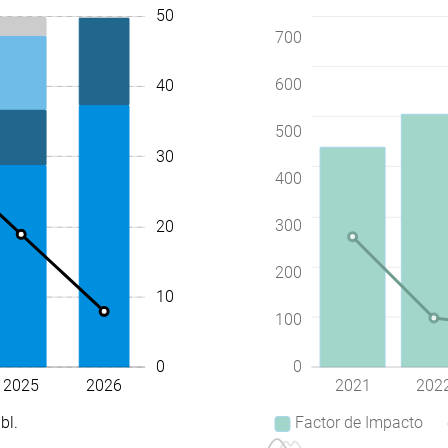
-10
-5
5
15
45
-200
-100
800
900
60
50
700
600
40
500
30
400
10
100
300
20
200
10
100
0
0
2025
2026
2021
202
bl.
Factor de Impacto