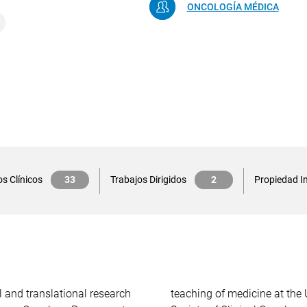
ONCOLOGÍA MÉDICA
s Clínicos
33
Trabajos Dirigidos
2
Propiedad In
l and translational research
is a member of the American