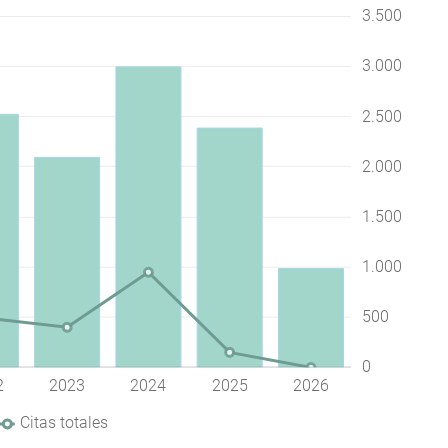
4.000
3.500
-500
-1.000
3.000
2.500
2.000
1.000
1.500
1.000
500
0
2
2023
2024
2025
2026
L
Citas totales