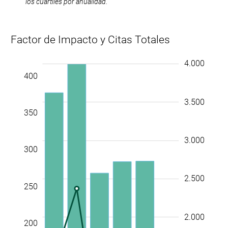
los cuartiles por anualidad.
Factor de Impacto y Citas Totales
-100
450
500
-50
-400
-200
200
4.500
4.000
-500
-1.000
400
3.500
350
3.000
300
2.500
250
100
1.000
2.000
200