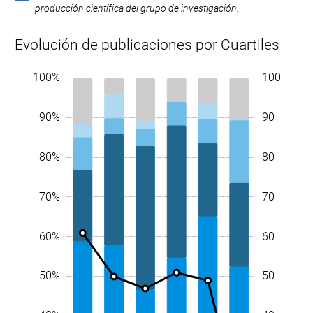
producción científica del grupo de investigación.
Evolución de publicaciones por Cuartiles
-10
-5
5
15
70
10%
-20%
-10%
100%
110
100
90%
90
80%
80
70%
70
60
60%
50
10%
50%
10