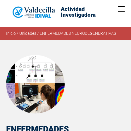
Actividad
Me
Investigadora
Inicio
/
Unidades
/
ENFERMEDADES NEURODEGENERATIVAS
ENFERMEDADES