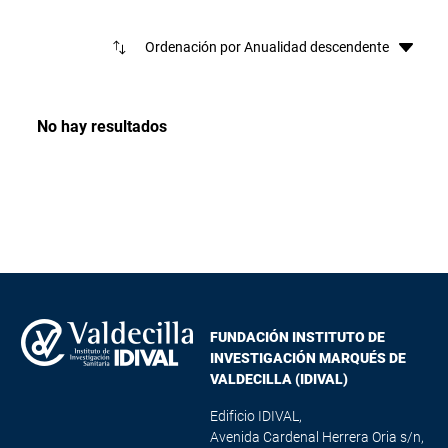
Ord
No hay resultados
FUNDACIÓN INSTITUTO DE
INVESTIGACIÓN MARQUÉS DE
VALDECILLA (IDIVAL)
Edificio IDIVAL,
Avenida Cardenal Herrera Oria s/n,