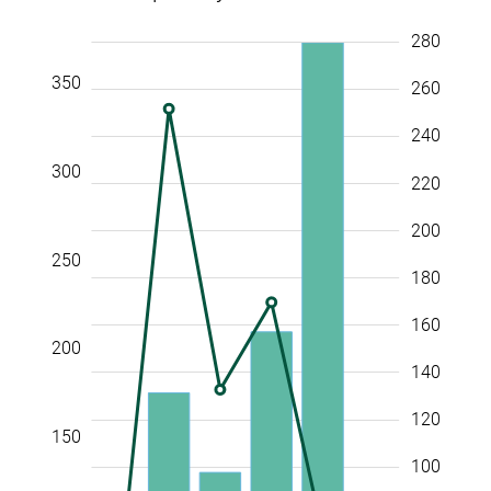
-100
400
450
-50
-40
-20
280
300
350
260
240
300
220
200
250
180
160
200
140
100
100
120
150
100