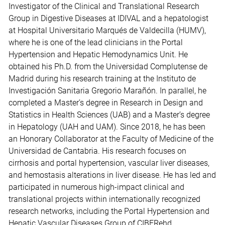
Investigator of the Clinical and Translational Research
Group in Digestive Diseases at IDIVAL and a hepatologist
at Hospital Universitario Marqués de Valdecilla (HUMV),
where he is one of the lead clinicians in the Portal
Hypertension and Hepatic Hemodynamics Unit. He
obtained his Ph.D. from the Universidad Complutense de
Madrid during his research training at the Instituto de
Investigación Sanitaria Gregorio Marañón. In parallel, he
completed a Master’s degree in Research in Design and
Statistics in Health Sciences (UAB) and a Master’s degree
in Hepatology (UAH and UAM). Since 2018, he has been
an Honorary Collaborator at the Faculty of Medicine of the
Universidad de Cantabria. His research focuses on
cirrhosis and portal hypertension, vascular liver diseases,
and hemostasis alterations in liver disease. He has led and
participated in numerous high-impact clinical and
translational projects within internationally recognized
research networks, including the Portal Hypertension and
Hepatic Vascular Diseases Group of CIBERehd