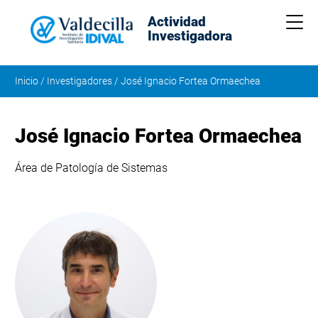
Actividad
Me
Investigadora
Inicio
/
Investigadores
/
José Ignacio Fortea Ormaechea
José Ignacio Fortea Ormaechea
Área de Patología de Sistemas