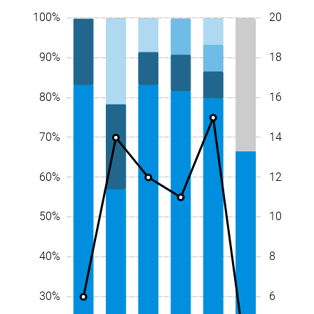
-4
-2
20
22
10%
-20%
-10%
100%
18
90%
16
80%
14
70%
12
60%
10
10%
50%
10
8
40%
6
30%