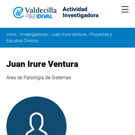
Actividad
Me
Investigadora
Inicio
/
Investigadores
/
Juan Irure Ventura
/
Proyectos y
Estudios Clínicos
Juan Irure Ventura
Área de Patología de Sistemas