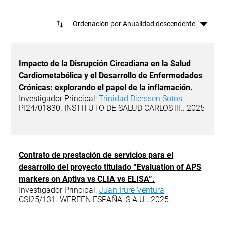
Ord
Impacto de la Disrupción Circadiana en la Salud
Cardiometabólica y el Desarrollo de Enfermedades
Crónicas: explorando el papel de la inflamación.
Investigador Principal:
Trinidad Dierssen Sotos
PI24/01830. INSTITUTO DE SALUD CARLOS III.. 2025
Contrato de prestación de servicios para el
desarrollo del proyecto titulado “Evaluation of APS
markers on Aptiva vs CLIA vs ELISA”.
Investigador Principal:
Juan Irure Ventura
CSI25/131. WERFEN ESPAÑA, S.A.U.. 2025