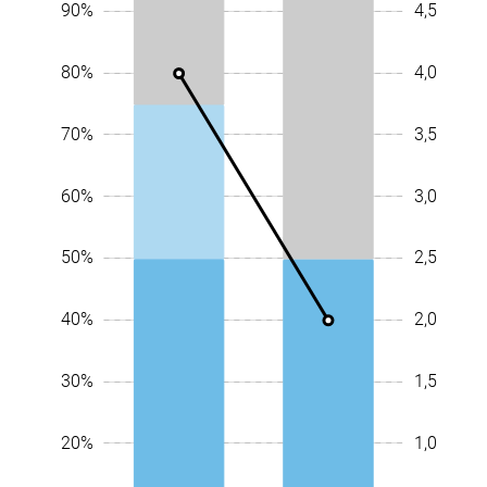
4,5
90%
4,0
80%
3,5
70%
3,0
60%
2,5
10%
50%
0,5
2,0
40%
1,5
30%
1,0
20%