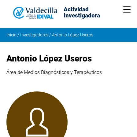
Actividad
Me
Investigadora
Inicio
/
Investigadores
/
Antonio López Useros
Antonio López Useros
Área de Medios Diagnósticos y Terapéuticos