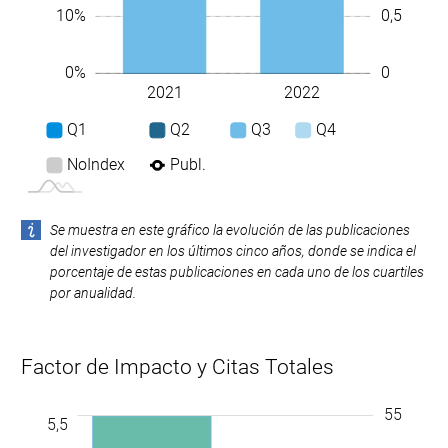
0,5
10%
0
0%
2021
2022
L
Q1
Q2
Q3
Q4
NoIndex
Publ.
Se muestra en este gráfico la evolución de las publicaciones
del investigador en los últimos cinco años, donde se indica el
porcentaje de estas publicaciones en cada uno de los cuartiles
por anualidad.
Factor de Impacto y Citas Totales
-1,0
-0,5
6,0
6,5
-4
-2
2
60
55
-5
-10
5,5