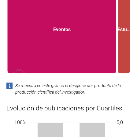
Eventos
Estu…
L
Se muestra en este gráfico el desglose por producto de la
producción científica del investigador.
Evolución de publicaciones por Cuartiles
-1,0
-0,5
5,0
5,5
10%
-20%
-10%
100%