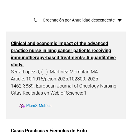
Ord
Clinical and economic impact of the advanced
practice nurse in lung cancer patients receiving
immunotherapy-based treatments: A quantitative
study.
Serra-López J; (...); Martínez-Momblan MA
Article. 10.1016/j.ejon.2025.102809. 2025
1462-3889. European Journal of Oncology Nursing.
Citas Recibidas en Web of Science: 1
PlumX Metrics
Casos Prácticos y Ejemplos de Éxito