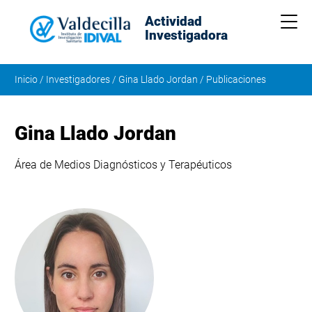
Actividad
Me
Investigadora
Inicio
/
Investigadores
/
Gina Llado Jordan
/
Publicaciones
Gina Llado Jordan
Área de Medios Diagnósticos y Terapéuticos