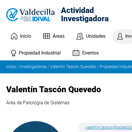
Actividad
Investigadora
Inicio
Áreas
Unidades
Inv
Eventos
Propiedad Industrial
Inicio
/
Investigadores
/
Valentín Tascón Quevedo
/
Propiedad Industr
Valentín Tascón Quevedo
Área de Patología de Sistemas
valentin.tascon@scsalud