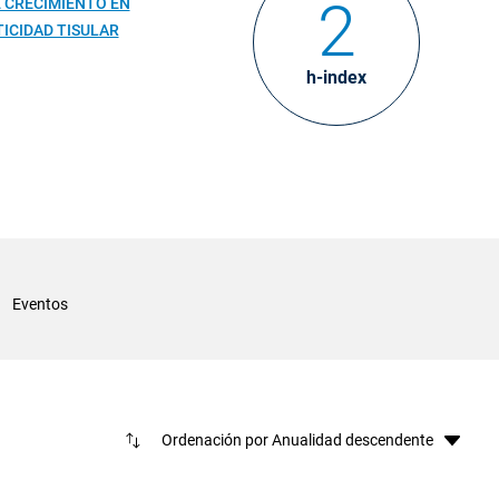
2
E CRECIMIENTO EN
ICIDAD TISULAR
h-index
Eventos
Ord