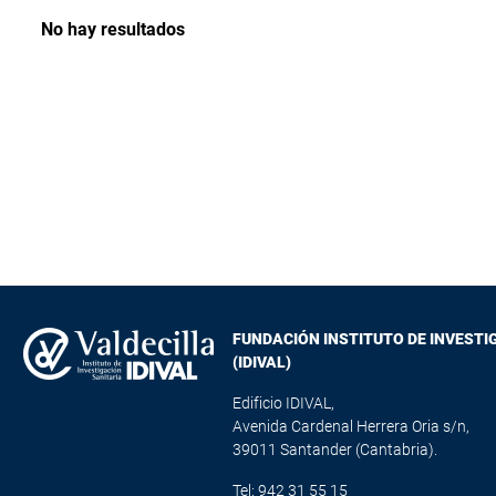
No hay resultados
FUNDACIÓN INSTITUTO DE INVESTI
(IDIVAL)
Edificio IDIVAL,
Avenida Cardenal Herrera Oria s/n,
39011 Santander (Cantabria).
Tel: 942 31 55 15