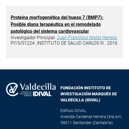
Proteína morfogenética del hueso 7 (BMP7):
Posible diana terapéutica en el remodelado
patológico del sistema cardiovascular
Investigador Principal:
Juan Francisco Nistal Herrera
PI15/01224. INSTITUTO DE SALUD CARLOS III.. 2016
FUNDACIÓN INSTITUTO DE
INVESTIGACIÓN MARQUÉS DE
VALDECILLA (IDIVAL)
Edificio IDIVAL,
Avenida Cardenal Herrera Oria s/n,
39011 Santander (Cantabria).