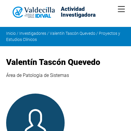
Actividad
Me
Investigadora
Inicio
/
Investigadores
/
Valentín Tascón Quevedo
/
Proyectos y
Estudios Clínicos
Valentín Tascón Quevedo
Área de Patología de Sistemas