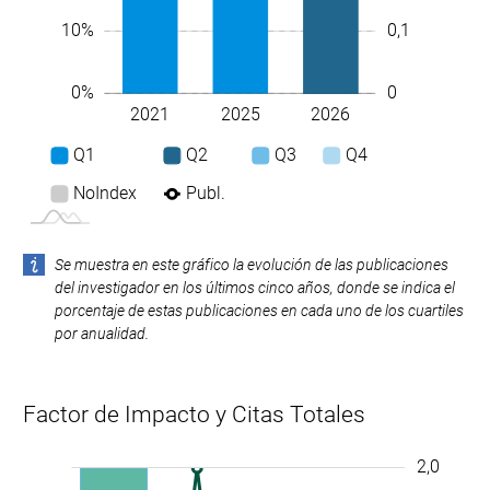
10%
0,1
0
0%
2021
2025
2026
L
Q1
Q2
Q3
Q4
NoIndex
Publ.
Se muestra en este gráfico la evolución de las publicaciones
del investigador en los últimos cinco años, donde se indica el
porcentaje de estas publicaciones en cada uno de los cuartiles
por anualidad.
Factor de Impacto y Citas Totales
10
11
-2
-1
-0,4
-0,2
2,0
2,2