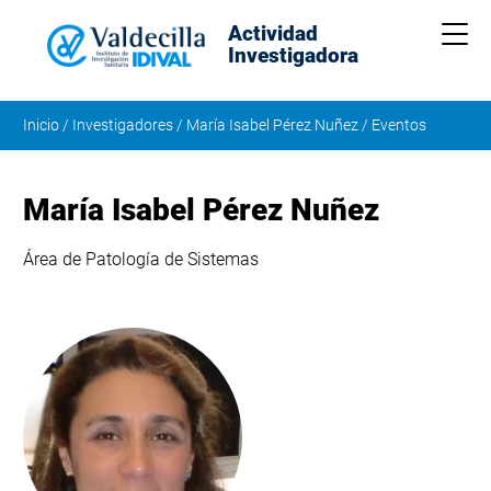
Actividad
Me
Investigadora
Inicio
/
Investigadores
/
María Isabel Pérez Nuñez
/
Eventos
María Isabel Pérez Nuñez
Área de Patología de Sistemas