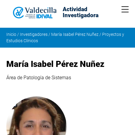
Actividad
Me
Investigadora
Inicio
/
Investigadores
/
María Isabel Pérez Nuñez
/
Proyectos y
Estudios Clínicos
María Isabel Pérez Nuñez
Área de Patología de Sistemas