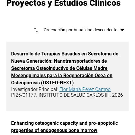
Proyectos y Estudios Clínicos
Ord
Desarrollo de Terapias Basadas en Secretoma de
Nueva Generación: Nanotransportadores de
Secretoma Osteoinductivo de Células Madre
Mesenquimales para la Regeneración Ósea en
Osteoporosis (OSTEO-NEXT)
Investigador Principal:
Flor María Pérez Campo
PI25/01177. INSTITUTO DE SALUD CARLOS III.. 2026
Enhancing osteogenic capacity and pro-apoptotic
properties of endogenous bone marrow