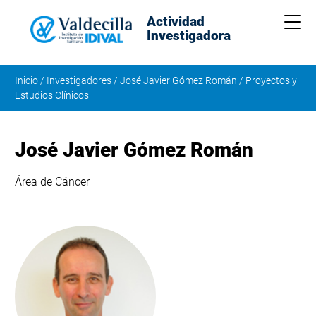
Actividad
Me
Investigadora
Inicio
/
Investigadores
/
José Javier Gómez Román
/
Proyectos y
Estudios Clínicos
José Javier Gómez Román
Área de Cáncer